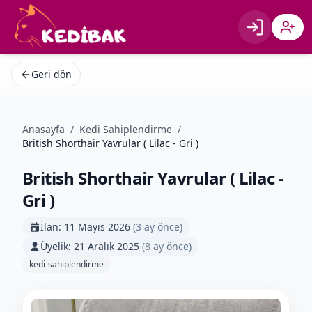
Giriş
Kayıt 
Geri dön
Anasayfa
/
Kedi Sahiplendirme
/
British Shorthair Yavrular ( Lilac - Gri )
British Shorthair Yavrular ( Lilac -
Gri )
İlan:
11 Mayıs 2026
(
3 ay önce
)
Üyelik:
21 Aralık 2025
(
8 ay önce
)
kedi-sahiplendirme