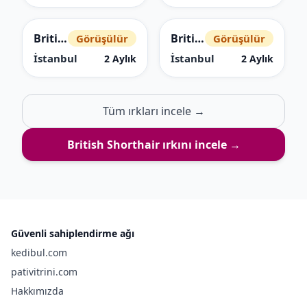
British Shorthair
British Shorthair
Görüşülür
Görüşülür
İstanbul
İstanbul
2 Aylık
2 Aylık
Tüm ırkları incele →
British Shorthair
ırkını incele →
Güvenli sahiplendirme ağı
kedibul.com
pativitrini.com
Hakkımızda