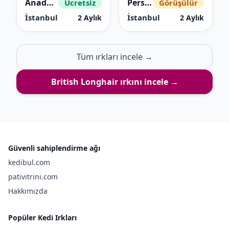
Anadolu Kedisi (Sarman, Tekir)
Persian (İran)
Ücretsiz
Görüşülür
İstanbul
İstanbul
2 Aylık
2 Aylık
Tüm ırkları incele →
British Longhair
ırkını incele →
Güvenli sahiplendirme ağı
kedibul.com
pativitrini.com
Hakkımızda
Popüler Kedi Irkları