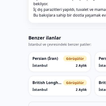
bekliyor.
İç dış parazitleri yapıldı, tuvalet ve mam
Bu bakışlara sahip bir dostla yaşamak evi
Benzer ilanlar
İstanbul ve çevresindeki benzer patiler:
Persian (İran)
Pers
Görüşülür
İstanbul
İst
2 Aylık
British Longhair
Bri
Görüşülür
İstanbul
İst
2 Aylık