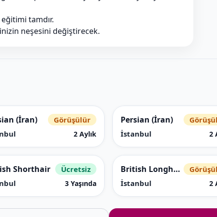
a eğitimi tamdır.
nizin neşesini değiştirecek.
ian (İran)
Persian (İran)
Görüşülür
Görüşü
anbul
İstanbul
2 Aylık
2 
tish Shorthair
British Longhair
Ücretsiz
Görüşü
anbul
İstanbul
3 Yaşında
2 