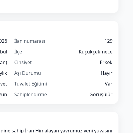
026
İlan numarası
129
nbul
İlçe
Küçükçekmece
ran)
Cinsiyet
Erkek
ylık
Aşı Durumu
Hayır
vet
Tuvalet Eğitimi
Var
zun
Sahiplendirme
Görüşülür
engine sahip İran Himalayan yavrumuz yeni yuvasını