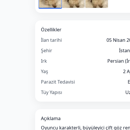
Özellikler
İlan tarihi
05 Nisan 2
Şehir
İsta
Irk
Persian (İ
Yaş
2 A
Parazit Tedavisi
E
Tüy Yapısı
U
Açıklama
Oyuncu karakterli, büyüleyici çift göz r