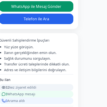
WhatsApp ile Mesaj Gönder
Telefon ile Ara
Güvenli Sahiplendirme İpuçları
Yüz yüze görüşün.
İlanın gerçekliğinden emin olun.
Sağlık durumunu sorgulayın.
Transfer ücreti taleplerinde dikkatli olun.
Adres ve iletişim bilgilerini doğrulayın.
Bu ilan
32
kez ziyaret edildi
3
WhatsApp mesajı
0
Arama aldı