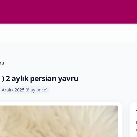
vru
 2 aylık persian yavru
 Aralık 2025
(
8 ay önce
)