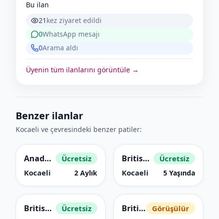
Bu ilan
21
kez ziyaret edildi
0
WhatsApp mesajı
0
Arama aldı
Üyenin tüm ilanlarını görüntüle →
Benzer ilanlar
Kocaeli ve çevresindeki benzer patiler:
Anadolu Kedisi (Sarman, Tekir)
British Shorthair
Ücretsiz
Ücretsiz
Kocaeli
Kocaeli
2 Aylık
5 Yaşında
British Shorthair
British Shorthair
Ücretsiz
Görüşülür