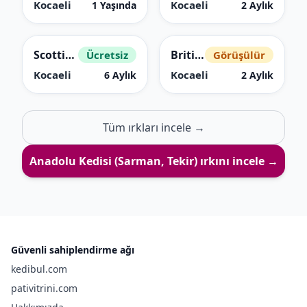
Kocaeli
Kocaeli
1 Yaşında
2 Aylık
Scottish Fold
British Longhair
Ücretsiz
Görüşülür
Kocaeli
Kocaeli
6 Aylık
2 Aylık
Tüm ırkları incele →
Anadolu Kedisi (Sarman, Tekir)
ırkını incele →
Güvenli sahiplendirme ağı
kedibul.com
pativitrini.com