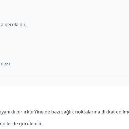
a gereklidir.
lmez)
yanıklı bir ırktır.Yine de bazı sağlık noktalarına dikkat edilme
edilerde görülebilir.