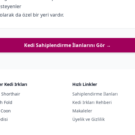
isteyenler
olarak da özel bir yeri vardır.
Kedi Sahiplendirme İlanlarını Gör →
r Kedi Irkları
Hızlı Linkler
h Shorthair
Sahiplendirme İlanları
sh Fold
Kedi Irkları Rehberi
 Coon
Makaleler
disi
Üyelik ve Gizlilik