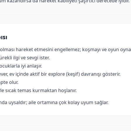
üm kazandırsa da hareket kabiliyeti şaşırtıcı derecede iyidir.
ısı
a olması hareket etmesini engellemez; koşmayı ve oyun oyna
ekli ilgi ve sevgi ister.
cuklarla iyi anlaşır.
er, ev içinde aktif bir explore (keşif) davranışı gösterir.
pte olur.
yle sıcak temas kurmaktan hoşlanır.
da uysaldır; aile ortamına çok kolay uyum sağlar.