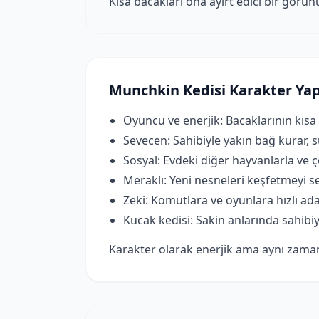
Kısa bacakları ona ayırt edici bir görün
Munchkin Kedisi Karakter Yap
Oyuncu ve enerjik: Bacaklarının kıs
Sevecen: Sahibiyle yakın bağ kurar, sür
Sosyal: Evdeki diğer hayvanlarla ve ço
Meraklı: Yeni nesneleri keşfetmeyi sev
Zeki: Komutlara ve oyunlara hızlı ada
Kucak kedisi: Sakin anlarında sahibi
Karakter olarak enerjik ama aynı zaman