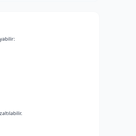
abilir:
ltılabilir.