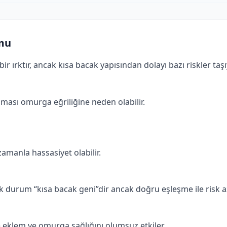
umu
ir ırktır, ancak kısa bacak yapısından dolayı bazı riskler taşıy
olması omurga eğriliğine neden olabilir.
amanla hassasiyet olabilir.
ik durum “kısa bacak geni”dir ancak doğru eşleşme ile risk aza
e eklem ve omurga sağlığını olumsuz etkiler.