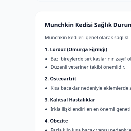
Munchkin Kedisi Sağlık Dur
Munchkin kedileri genel olarak sağlıklı b
1. Lordoz (Omurga Eğriliği)
Bazı bireylerde sırt kaslarının zayıf 
Düzenli veteriner takibi önemlidir.
2. Osteoartrit
Kısa bacaklar nedeniyle eklemlerde z
3. Kalıtsal Hastalıklar
Irkla ilişkilendirilen en önemli genet
4. Obezite
Fazla kilo kısa bacak yapısı nedeniyl