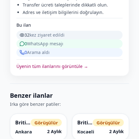
Transfer ücreti taleplerinde dikkatli olun.
Adres ve iletişim bilgilerini doğrulayın.
Bu ilan
32
kez ziyaret edildi
0
WhatsApp mesajı
0
Arama aldı
Üyenin tüm ilanlarını görüntüle →
Benzer ilanlar
Irka göre benzer patiler:
British Shorthair
British Shorthair
Görüşülür
Görüşülür
Ankara
Kocaeli
2 Aylık
2 Aylık