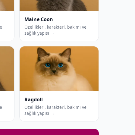
Maine Coon
ve
Özellikleri, karakteri, bakımı ve
sağlık yapısı →
Ragdoll
ve
Özellikleri, karakteri, bakımı ve
sağlık yapısı →