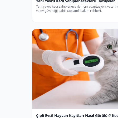
Yeni Yavru Kedi Sahipleneceklere Tavsiyeler 
Yeni yavru kedi sahiplenecekler için adaptasyon, veteri
ve ev güvenliği dahil kapsamlı bakım rehberi.
Çipli Evcil Hayvan Kayıtları Nasıl Görülür? Kedi