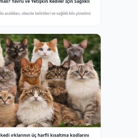
malı? Yavru ve Yetişkin Kediler İçin Sağlıklı
lo aralıkları, obezite belirtileri ve sağlıklı kilo yönetimi
edi ırklarının üç harfli kısaltma kodlarını