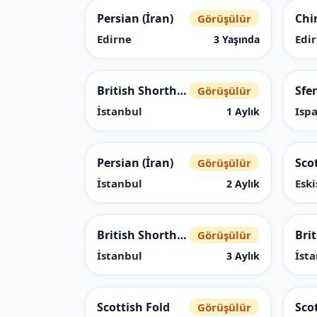
Persian (İran)
Chi
Görüşülür
Edirne
Edi
3 Yaşında
British Shorthair
Sfe
Görüşülür
İstanbul
Isp
1 Aylık
Persian (İran)
Sco
Görüşülür
İstanbul
Eski
2 Aylık
British Shorthair
Görüşülür
İstanbul
İst
3 Aylık
Scottish Fold
Sco
Görüşülür