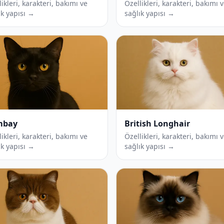
likleri, karakteri, bakımı ve
Özellikleri, karakteri, bakımı 
ık yapısı →
sağlık yapısı →
mbay
British Longhair
likleri, karakteri, bakımı ve
Özellikleri, karakteri, bakımı 
ık yapısı →
sağlık yapısı →