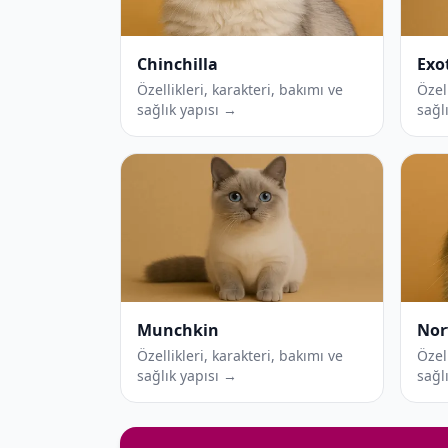
Chinchilla
Exo
Özellikleri, karakteri, bakımı ve
Özel
sağlık yapısı →
sağl
Munchkin
Nor
Özellikleri, karakteri, bakımı ve
Özel
sağlık yapısı →
sağl