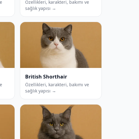
ve
Özellikleri, karakteri, bakımı ve
sağlık yapısı →
British Shorthair
ve
Özellikleri, karakteri, bakımı ve
sağlık yapısı →